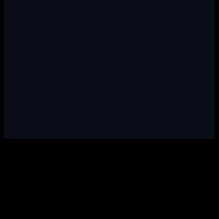
Facebook
Twitter
YouTube
LinkedIn